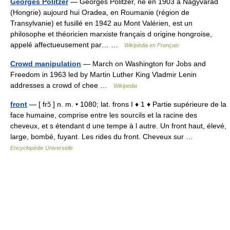
Georges Politzer
— Georges Politzer, né en 1903 à Nagyvárad
(Hongrie) aujourd hui Oradea, en Roumanie (région de
Transylvanie) et fusillé en 1942 au Mont Valérien, est un
philosophe et théoricien marxiste français d origine hongroise,
appelé affectueusement par… …
Wikipédia en Français
Crowd manipulation
— March on Washington for Jobs and
Freedom in 1963 led by Martin Luther King Vladmir Lenin
addresses a crowd of chee …
Wikipedia
front
— [ frɔ̃ ] n. m. • 1080; lat. frons I ♦ 1 ♦ Partie supérieure de la
face humaine, comprise entre les sourcils et la racine des
cheveux, et s étendant d une tempe à l autre. Un front haut, élevé,
large, bombé, fuyant. Les rides du front. Cheveux sur …
Encyclopédie Universelle