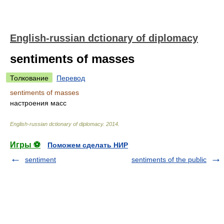
English-russian dctionary of diplomacy
sentiments of masses
Толкование
Перевод
sentiments of masses
настроения масс
English-russian dctionary of diplomacy
.
2014
.
Игры ⚽
Поможем сделать НИР
sentiment
sentiments of the public