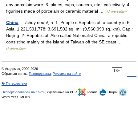
any porcelain ware. 3. plates, cups, saucers, etc., collectively. 4.
figurines made of porcelain or ceramic material …
Universalium
China
— /chuy neuh/, n. 1. People s Republic of, a country in E
Asia. 1,221,591,778; 3,691,502 sq. mi. (9,560,990 sq. km). Cap.:
Beijing. 2. Republic of. Also called Nationalist China. a republic
consisting mainly of the island of Taiwan off the SE coast …
Universalium
© Академик, 2000-2026
18+
Обратная связь:
Техподдержка
,
Реклама на сайте
👣 Путешествия
Экспорт словарей на сайты
, сделанные на PHP,
Joomla,
Drupal,
WordPress, MODx.